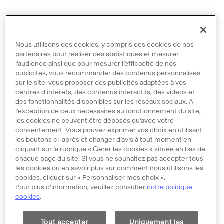
Nous utilisons des cookies, y compris des cookies de nos
partenaires pour réaliser des statistiques et mesurer
l’audience ainsi que pour mesurer l’efficacité de nos
publicités, vous recommander des contenus personnalisés
sur le site, vous proposer des publicités adaptées à vos
centres d'intérêts, des contenus interactifs, des vidéos et
des fonctionnalités disponibles sur les réseaux sociaux. A
l’exception de ceux nécessaires au fonctionnement du site,
les cookies ne peuvent être déposés qu’avec votre
consentement. Vous pouvez exprimer vos choix en utilisant
les boutons ci-après et changer d’avis à tout moment en
Contact
cliquant sur la rubrique « Gérer les cookies » située en bas de
chaque page du site. Si vous ne souhaitez pas accepter tous
Mentions légales
les cookies ou en savoir plus sur comment nous utilisons les
Conditions Générales d'Utilisation
cookies, cliquer sur « Personnaliser mes choix ».
Pour plus d’information, veuillez consulter
notre politique
Politique de protection des données
cookies
.
Politique des cookies
Tout accepter
Uniquement les