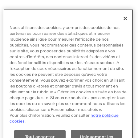
Nous utilisons des cookies, y compris des cookies de nos
partenaires pour réaliser des statistiques et mesurer
l’audience ainsi que pour mesurer l’efficacité de nos
publicités, vous recommander des contenus personnalisés
sur le site, vous proposer des publicités adaptées à vos
centres d'intérêts, des contenus interactifs, des vidéos et
des fonctionnalités disponibles sur les réseaux sociaux. A
l’exception de ceux nécessaires au fonctionnement du site,
les cookies ne peuvent être déposés qu’avec votre
consentement. Vous pouvez exprimer vos choix en utilisant
les boutons ci-après et changer d’avis à tout moment en
Contact
cliquant sur la rubrique « Gérer les cookies » située en bas de
chaque page du site. Si vous ne souhaitez pas accepter tous
Mentions légales
les cookies ou en savoir plus sur comment nous utilisons les
Conditions Générales d'Utilisation
cookies, cliquer sur « Personnaliser mes choix ».
Pour plus d’information, veuillez consulter
notre politique
Politique de protection des données
cookies
.
Politique des cookies
Tout accepter
Uniquement les